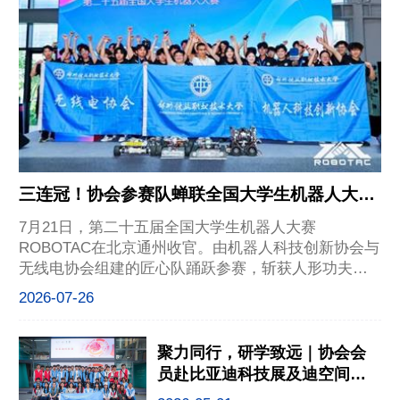
三连冠！协会参赛队蝉联全国大学生机器人大赛
ROBOTAC全国总冠军
7月21日，第二十五届全国大学生机器人大赛
ROBOTAC在北京通州收官。由机器人科技创新协会与
无线电协会组建的匠心队踊跃参赛，斩获人形功夫搏
击赛小型组亚军、大型组季军，足式机器人挑战赛跑
2026-07-26
酷、竞速两项第一名，能量球灌篮赛第四名；队伍一
路全胜晋级，成功卫冕“深蓝使命”对抗赛全国总冠军，
实现三连冠。赛事共
聚力同行，研学致远｜协会会
员赴比亚迪科技展及迪空间参
观学习